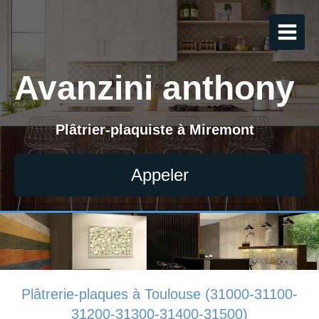
Avanzini anthony
Plâtrier-plaquiste à Miremont
Appeler
Plâtrerie-plaques à Toulouse (31000-31100-
31200-31300-31400-31500)