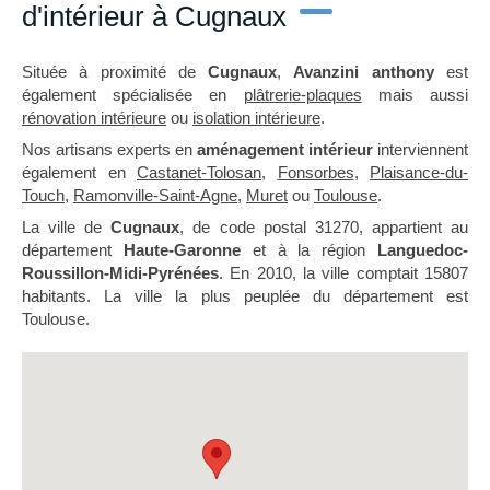
d'intérieur à Cugnaux
Située à proximité de
Cugnaux
,
Avanzini anthony
est
également spécialisée en
plâtrerie-plaques
mais aussi
rénovation intérieure
ou
isolation intérieure
.
Nos artisans experts en
aménagement intérieur
interviennent
également en
Castanet-Tolosan
,
Fonsorbes
,
Plaisance-du-
Touch
,
Ramonville-Saint-Agne
,
Muret
ou
Toulouse
.
La ville de
Cugnaux
, de code postal 31270, appartient au
département
Haute-Garonne
et à la région
Languedoc-
Roussillon-Midi-Pyrénées
. En 2010, la ville comptait 15807
habitants. La ville la plus peuplée du département est
Toulouse.